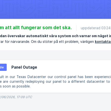
m att allt fungerar som det ska.
uppdaterad 03:24
dan övervakar automatiskt våra system och varnar om något i
rar för närvarande. Om du stöter på ett problem, vänligen
kontakta
Panel Outage
de
ult in our Texas Datacenter our control panel has been experien
e are currently redeploying our panel to a different datacenter to 
as soon as possible.
2/06/2026, 17:09 UTC