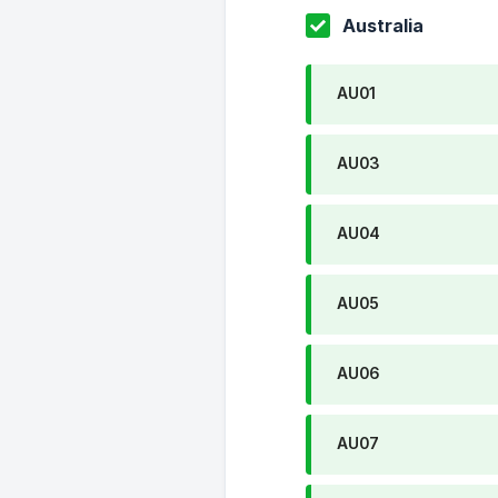
Australia
AU01
AU03
AU04
AU05
AU06
AU07