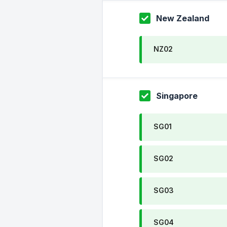
New Zealand
NZ02
Singapore
SG01
SG02
SG03
SG04