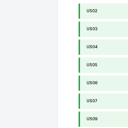
US02
US03
US04
US05
US06
US07
US09