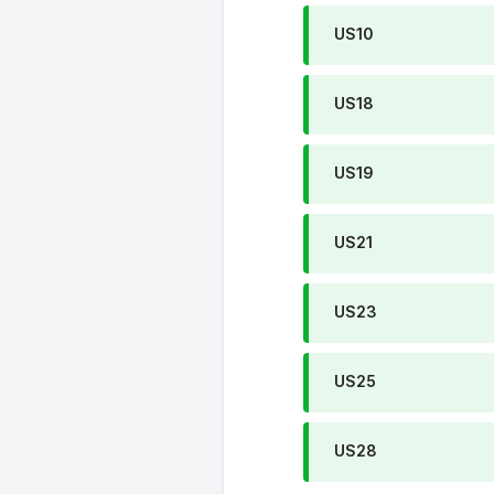
US10
US18
US19
US21
US23
US25
US28