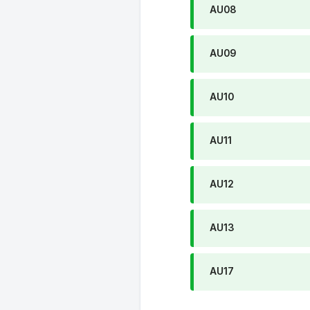
AU08
AU09
AU10
AU11
AU12
AU13
AU17