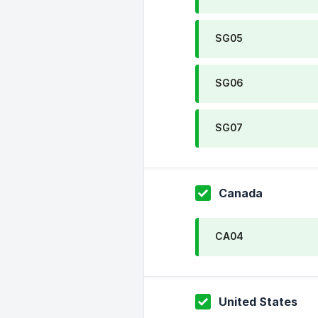
SG05
SG06
SG07
Canada
CA04
United States